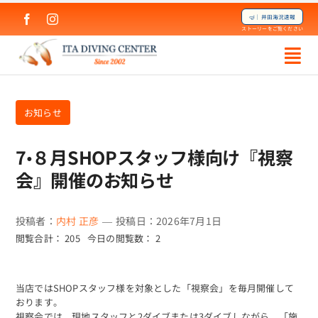
Skip
🤿｜井田海況速報
to
ストーリーをご覧ください
content
お知らせ
7•８月SHOPスタッフ様向け『視察
会』開催のお知らせ
投稿者：
内村 正彦
—
投稿日：2026年7月1日
閲覧合計： 205
今日の閲覧数： 2
当店ではSHOPスタッフ様を対象とした「視察会」を毎月開催して
おります。
視察会では、現地スタッフと2ダイブまたは3ダイブしながら、「施