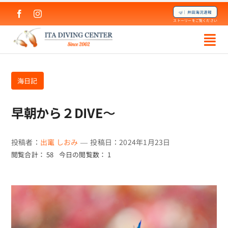
Skip
🤿｜井田海況速報
to
ストーリーをご覧ください
content
海日記
早朝から２DIVE〜
投稿者：
出竃 しおみ
—
投稿日：2024年1月23日
閲覧合計： 58
今日の閲覧数： 1