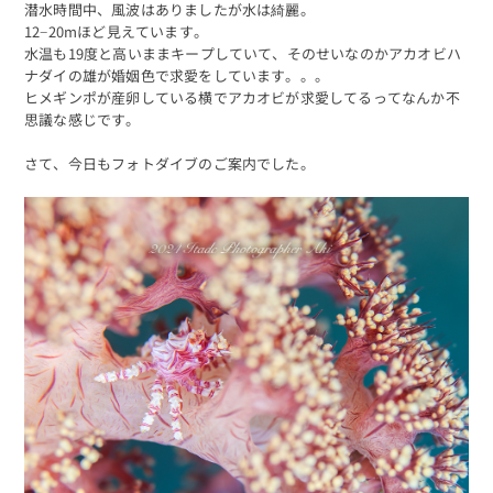
潜水時間中、風波はありましたが水は綺麗。
12−20mほど見えています。
水温も19度と高いままキープしていて、そのせいなのかアカオビハ
ナダイの雄が婚姻色で求愛をしています。。。
ヒメギンポが産卵している横でアカオビが求愛してるってなんか不
思議な感じです。
さて、今日もフォトダイブのご案内でした。