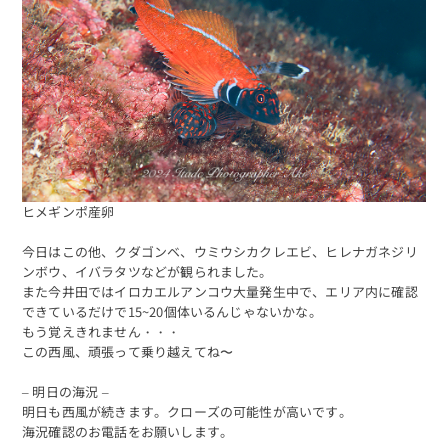
ヒメギンポ産卵
今日はこの他、クダゴンベ、ウミウシカクレエビ、ヒレナガネジリ
ンボウ、イバラタツなどが観られました。
また今井田ではイロカエルアンコウ大量発生中で、エリア内に確認
できているだけで15~20個体いるんじゃないかな。
海日記を見る
海況をチェック
もう覚えきれません・・・
この西風、頑張って乗り越えてね〜
– 明日の海況 –
明日も西風が続きます。クローズの可能性が高いです。
海況確認のお電話をお願いします。