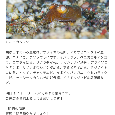
ミミイカダマシ
予約する
観察出来ている生物はアオリイカの産卵、アカオビハナダイの産
卵、ハナイカ、ホソフウライウオ、イバラタツ、ベニカエルアンコ
ウ、コブダイ幼魚、サクラダイyg、ナガハナダイ幼魚、アライソコ
ケギンポ、サザナミウシノシタ幼魚、アミメハギ幼魚、タツノイト
コ幼魚、イソギンチャクモエビ、イボイソバナガニ、ウミカラマツ
エビ、セホシサンカクハゼの卵保護、イチモンジハゼの卵保護な
ど。
明日はフォト2チームに分かれご案内です。
ご来店の皆様よろしくお願いします！
– 明日の海況 –
東風で終日穏やかでしょう！