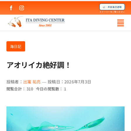
Skip
🤿｜井田海況速報
to
ストーリーをご覧ください
content
海日記
アオリイカ絶好調！
投稿者：
出竃 祐亮
—
投稿日：2026年7月3日
閲覧合計： 310
今日の閲覧数： 1