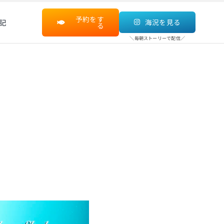
予約をす
記
海況を見る
る
＼毎朝ストーリーで配信／