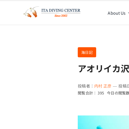
Skip
to
About Us
content
海日記
アオリイカ
投稿者：
内村 正彦
—
投稿日
閲覧合計： 395
今日の閲覧数