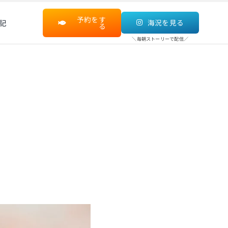
予約をす
記
海況を見る
る
＼毎朝ストーリーで配信／