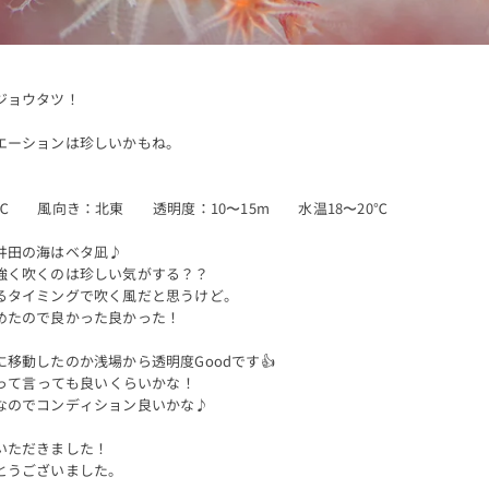
ジョウタツ！
。
エーションは珍しいかもね。
℃ 風向き：北東 透明度：10〜15m 水温18〜20℃
井田の海はベタ凪♪
強く吹くのは珍しい気がする？？
るタイミングで吹く風だと思うけど。
めたので良かった良かった！
移動したのか浅場から透明度Goodです👍
mって言っても良いくらいかな！
なのでコンディション良いかな♪
いただきました！
とうございました。