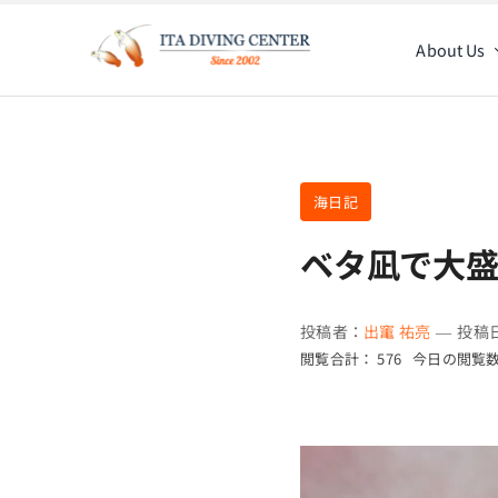
Skip
to
About Us
content
海日記
ベタ凪で大
投稿者：
出竃 祐亮
—
投稿日
閲覧合計： 576
今日の閲覧数