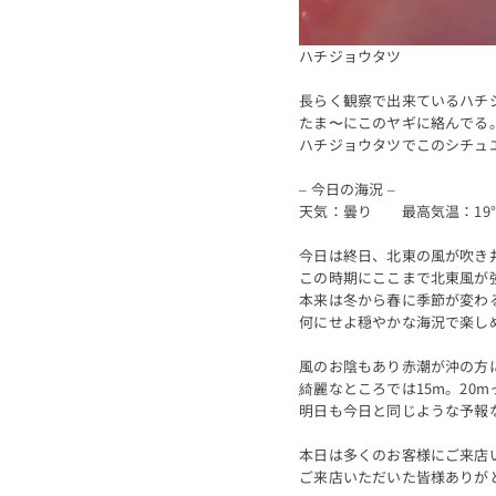
ハチジョウタツ
長らく観察で出来ているハチ
たま〜にこのヤギに絡んでる
ハチジョウタツでこのシチュ
– 今日の海況 –
天気：曇り 最高気温：19
今日は終日、北東の風が吹き
この時期にここまで北東風が
本来は冬から春に季節が変わ
何にせよ穏やかな海況で楽し
風のお陰もあり赤潮が沖の方に
綺麗なところでは15m。20
明日も今日と同じような予報
本日は多くのお客様にご来店
ご来店いただいた皆様ありが