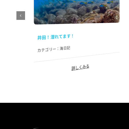
井田！潜れてます！
海日記
カテゴリー：
詳しくみる