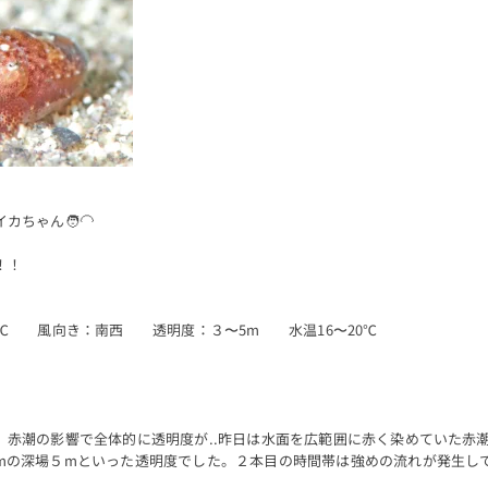
ちゃん🧑‍🦲
！！
℃ 風向き：南西 透明度：３〜5m 水温16〜20℃
、赤潮の影響で全体的に透明度が..昨日は水面を広範囲に赤く染めていた赤
mの深場５mといった透明度でした。２本目の時間帯は強めの流れが発生し