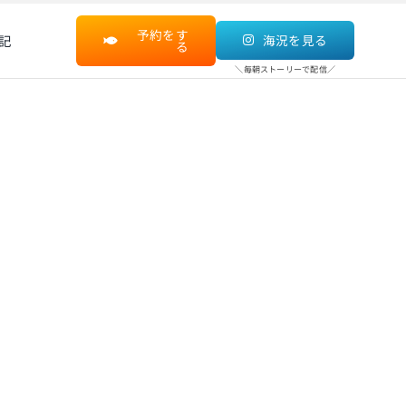
予約をす
記
海況を見る
る
＼毎朝ストーリーで配信／