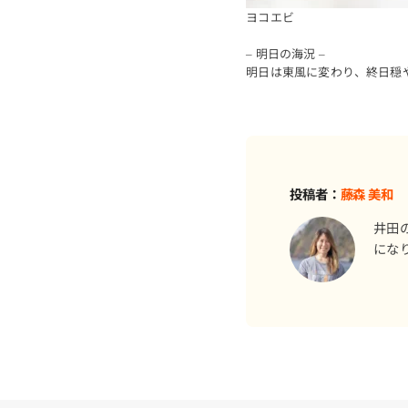
ヨコエビ
– 明日の海況 –
明日は東風に変わり、終日穏
投稿者：
藤森 美和
井田
にな