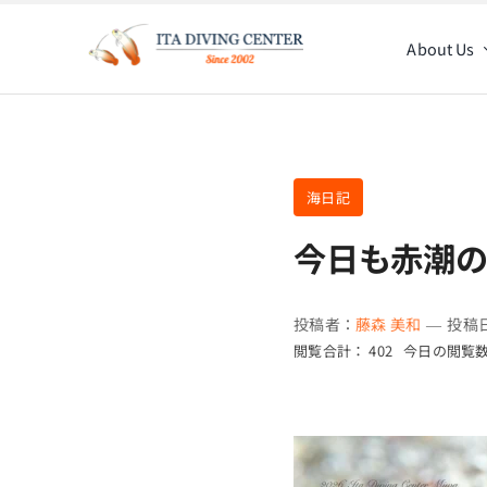
Skip
to
About Us
content
海日記
今日も赤潮
投稿者：
藤森 美和
—
投稿日
閲覧合計： 402
今日の閲覧数