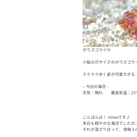
ボウズコウイカ
小指の爪サイズのボウズコウイカ
テクテク歩く姿が可愛すぎる
– 今日の海況 –
天気：晴れ 最高気温：25
こんばんは！ miwaです♪
本日も穏やかな海況でしたが
それが混ざり合って、浅場３