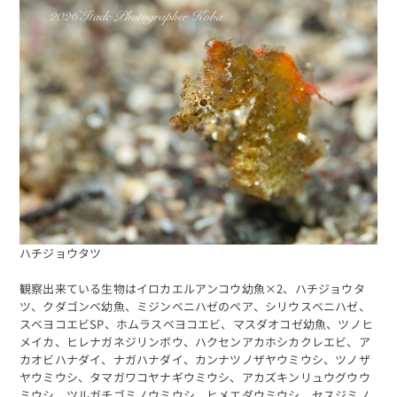
ハチジョウタツ
観察出来ている生物はイロカエルアンコウ幼魚×2、ハチジョウタ
ツ、クダゴンベ幼魚、ミジンベニハゼのペア、シリウスベニハゼ、
スベヨコエビSP、ホムラスベヨコエビ、マスダオコゼ幼魚、ツノヒ
メイカ、ヒレナガネジリンボウ、ハクセンアカホシカクレエビ、ア
海日記を見る
海況をチェック
カオビハナダイ、ナガハナダイ、カンナツノザヤウミウシ、ツノザ
ヤウミウシ、タマガワコヤナギウミウシ、アカズキンリュウグウウ
ミウシ、ツルガチゴミノウミウシ、ヒメエダウミウシ、セスジミノ