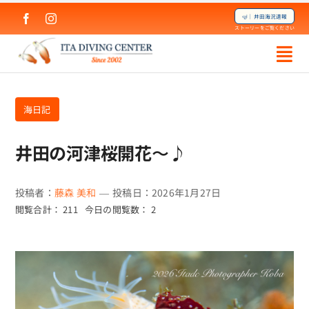
Skip
🤿｜井田海況速報
to
ストーリーをご覧ください
content
海日記
井田の河津桜開花〜♪
投稿者：
藤森 美和
—
投稿日：2026年1月27日
閲覧合計： 211
今日の閲覧数： 2