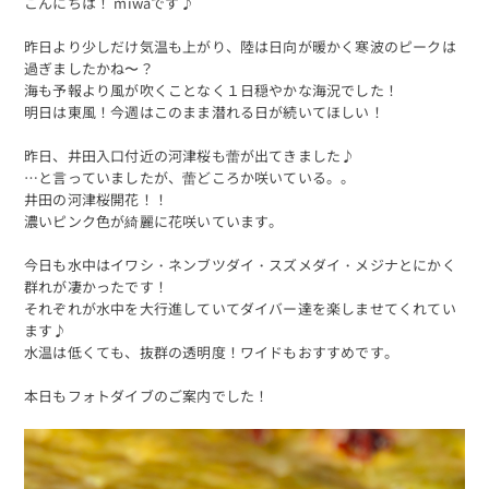
こんにちは！ miwaです♪
昨日より少しだけ気温も上がり、陸は日向が暖かく寒波のピークは
過ぎましたかね〜？
海も予報より風が吹くことなく１日穏やかな海況でした！
明日は東風！今週はこのまま潜れる日が続いてほしい！
昨日、井田入口付近の河津桜も蕾が出てきました♪
…と言っていましたが、蕾どころか咲いている。。
井田の河津桜開花！！
濃いピンク色が綺麗に花咲いています。
今日も水中はイワシ・ネンブツダイ・スズメダイ・メジナとにかく
群れが凄かったです！
それぞれが水中を大行進していてダイバー達を楽しませてくれてい
ます♪
水温は低くても、抜群の透明度！ワイドもおすすめです。
本日もフォトダイブのご案内でした！