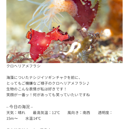
クロヘリアメフラシ
海藻についたナシジイソギンチャクを前に、
とってもご機嫌なご様子のクロヘリアメフラシ♪
生物のこんな表情が私は好きです！
笑顔が一番ッ！何があっても笑っていたいですね
– 今日の海況 –
天気：晴れ 最高気温：12℃ 風向き：南西 透明度：
15m〜 水温14℃