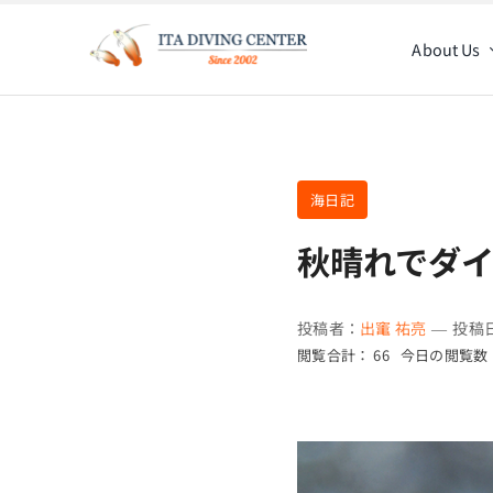
Skip
to
About Us
content
海日記
秋晴れでダ
投稿者：
出竃 祐亮
—
投稿日
閲覧合計： 66
今日の閲覧数：