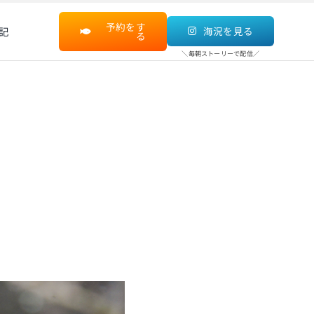
予約をす
記
海況を見る
る
＼毎朝ストーリーで配信／