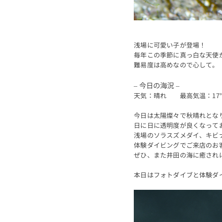
浅場に可愛い子が登場！
毎年この季節に真っ白な天使
難易度は高めなので心して。
– 今日の海況 –
天気：晴れ 最高気温：17
今日は太陽燦々で秋晴れとな
日に日に透明度が良くなってお
浅場のソラスズメダイ、キビ
体験ダイビングでご来店のお
ぜひ、また井田の海に癒され
本日はフォトダイブと体験ダ