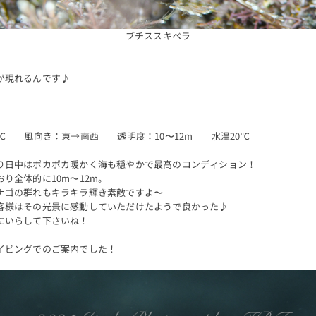
ブチススキベラ
が現れるんです♪
℃ 風向き：東→南西 透明度：10〜12m 水温20℃
り日中はポカポカ暖かく海も穏やかで最高のコンディション！
り全体的に10m〜12m。
ナゴの群れもキラキラ輝き素敵ですよ〜
客様はその光景に感動していただけたようで良かった♪
にいらして下さいね！
イビングでのご案内でした！