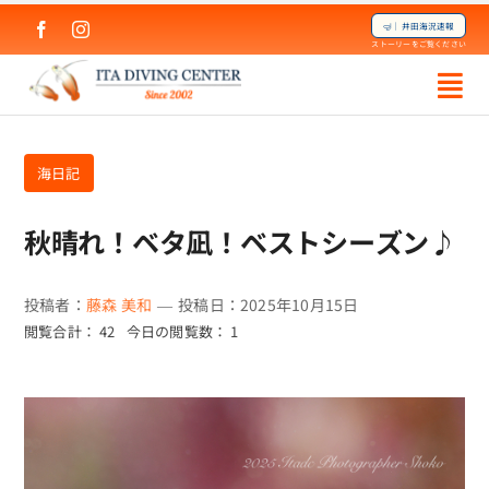
Skip
🤿｜井田海況速報
to
ストーリーをご覧ください
content
海日記
秋晴れ！ベタ凪！ベストシーズン♪
投稿者：
藤森 美和
—
投稿日：2025年10月15日
閲覧合計： 42
今日の閲覧数： 1