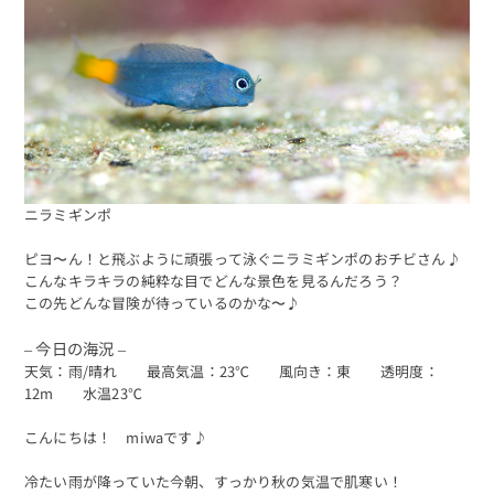
ニラミギンポ
ピヨ〜ん！と飛ぶように頑張って泳ぐニラミギンポのおチビさん♪
こんなキラキラの純粋な目でどんな景色を見るんだろう？
この先どんな冒険が待っているのかな〜♪
– 今日の海況 –
天気：雨/晴れ 最高気温：23℃ 風向き：東 透明度：
12m 水温23℃
こんにちは！ miwaです♪
冷たい雨が降っていた今朝、すっかり秋の気温で肌寒い！