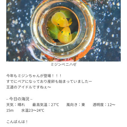
ミジンベニハゼ
今年もミジンちゃんが登場！！！
すでにペアになっており産卵も始まっていましたー
王道のアイドルですねぇ〜
– 今日の海況 –
天気：晴れ 最高気温：27℃ 風向き：東 透明度：12〜
15m 水温23〜24℃
こんばんは！