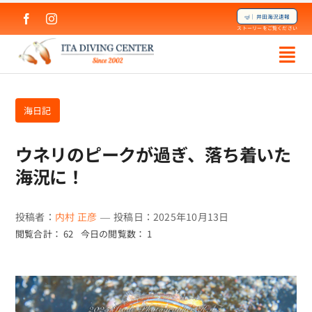
Skip
🤿｜井田海況速報
to
ストーリーをご覧ください
content
海日記
ウネリのピークが過ぎ、落ち着いた
海況に！
投稿者：
内村 正彦
—
投稿日：2025年10月13日
閲覧合計： 62
今日の閲覧数： 1