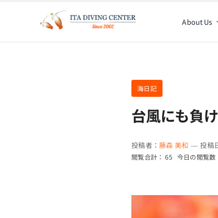
Skip
to
About Us
content
海日記
台風にも負
投稿者：
藤森 美和
—
投稿日
閲覧合計： 65
今日の閲覧数：