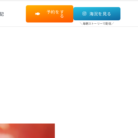
予約をす
記
海況を見る
る
＼毎朝ストーリーで配信／