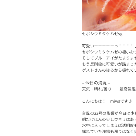
セボシウミタケハゼyg
可愛いーーーーーっ！！！！
セボシウミタケハゼの極小お
そしてブルーアイがたまりま
もう反則級に可愛いが詰まっ
ゲストさんの後ろから撮れて
– 今日の海況 –
天気：晴れ/曇り 最高気温
こんにちは！ miwaです♪
台風の22号の影響が今日は少
朝だけほんの少しウネリはあ
水中に入ってしまえば透明度も
揺れていた浅場も濁りはなく