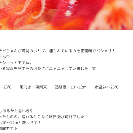
♪
チビちゃんが満開のポリプに埋もれているのを正面顔でパシャリ！
せん♡
たショットですね。
いる写真を見てその可愛さにニヤニヤしていました！笑
：23℃ 風向き：東南東 透明度：10〜12m 水温24〜25℃
しあるかと思いきや..
ったものの、荒れるとこなく終日潜水可能でした！！
10〜12mと変わらず！
綺麗です♪