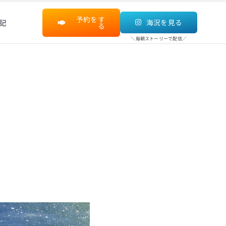
予約をす
記
海況を見る
る
＼毎朝ストーリーで配信／