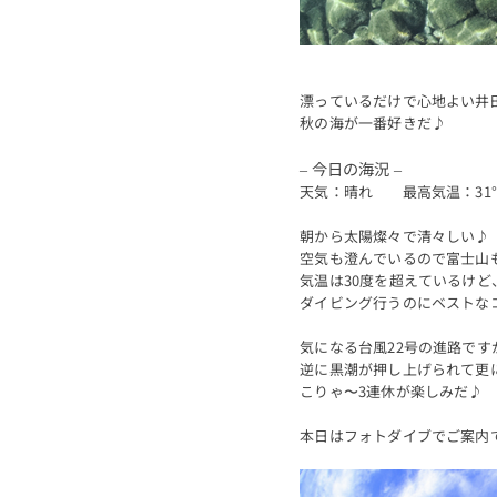
漂っているだけで心地よい井
秋の海が一番好きだ♪
– 今日の海況 –
天気：晴れ 最高気温：31
朝から太陽燦々で清々しい♪
空気も澄んでいるので富士山
気温は30度を超えているけ
ダイビング行うのにベストな
気になる台風22号の進路で
逆に黒潮が押し上げられて更
こりゃ〜3連休が楽しみだ♪
本日はフォトダイブでご案内