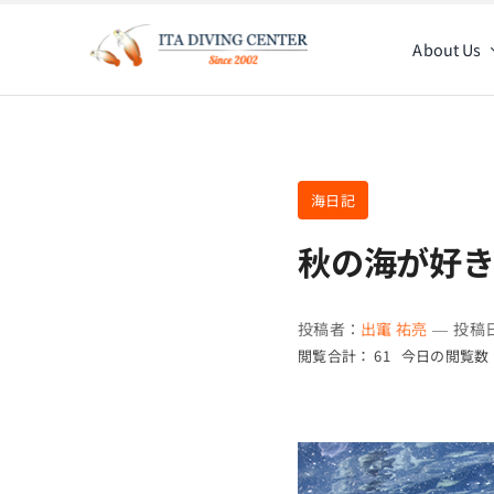
Skip
to
About Us
content
海日記
秋の海が好
投稿者：
出竃 祐亮
—
投稿日
閲覧合計： 61
今日の閲覧数：