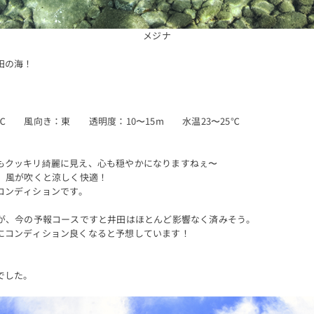
メジナ
田の海！
℃ 風向き：東 透明度：10〜15m 水温23〜25℃
もクッキリ綺麗に見え、心も穏やかになりますねぇ〜
ど、風が吹くと涼しく快適！
コンディションです。
すが、今の予報コースですと井田はほとんど影響なく済みそう。
にコンディション良くなると予想しています！
でした。