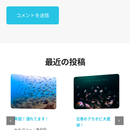
最近の投稿
井田！潜れてます！
圧巻のアカオビ大産
卵！
海日記
カテゴリー：