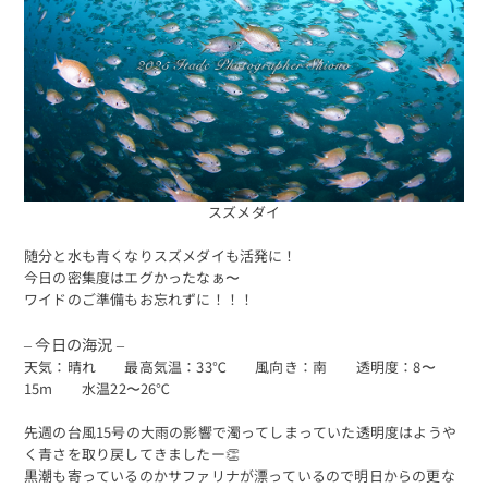
スズメダイ
随分と水も青くなりスズメダイも活発に！
今日の密集度はエグかったなぁ〜
ワイドのご準備もお忘れずに！！！
– 今日の海況 –
天気：晴れ 最高気温：33℃ 風向き：南 透明度：8〜
15m 水温22〜26℃
先週の台風15号の大雨の影響で濁ってしまっていた透明度はようや
く青さを取り戻してきましたー👏
黒潮も寄っているのかサファリナが漂っているので明日からの更な