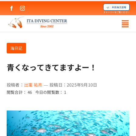
Skip
🤿｜井田海況速報
to
ストーリーをご覧ください
content
海日記
青くなってきてますよー！
投稿者：
出竃 祐亮
—
投稿日：2025年9月10日
閲覧合計： 46
今日の閲覧数： 1