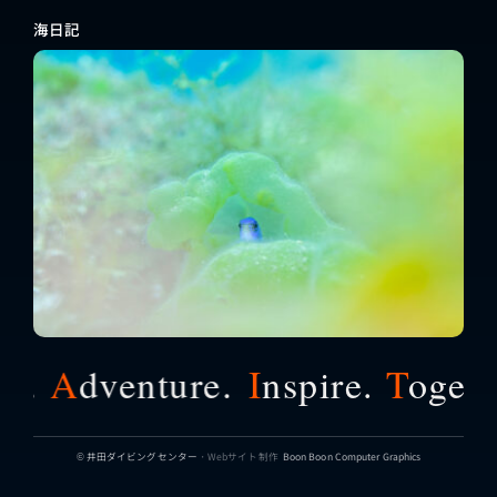
海日記
A
dventure.
I
nspire.
T
ogether
© 井田ダイビングセンター
・Webサイト制作
Boon Boon Computer Graphics