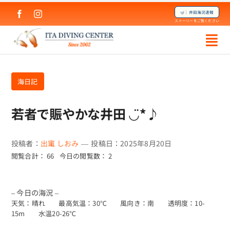
Skip
🤿｜井田海況速報
to
ストーリーをご覧ください
content
海日記
若者で賑やかな井田 ◡̈*♪
投稿者：
出竃 しおみ
—
投稿日：2025年8月20日
閲覧合計： 66
今日の閲覧数： 2
– 今日の海況 –
天気：晴れ 最高気温：30℃ 風向き：南 透明度：10-
15m 水温20-26℃