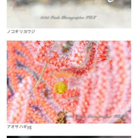
ノコギリヨウジ
アオサハギyg