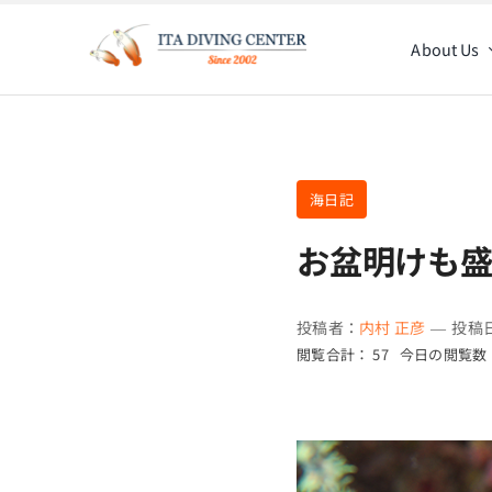
Skip
to
About Us
content
海日記
お盆明けも
投稿者：
内村 正彦
—
投稿日
閲覧合計： 57
今日の閲覧数：