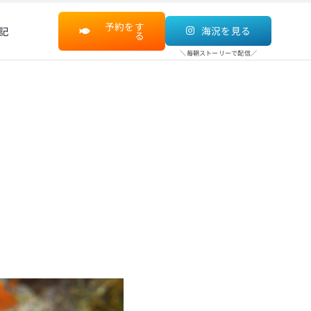
予約をす
記
海況を見る
る
＼毎朝ストーリーで配信／