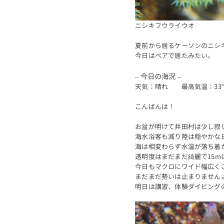
ニシキフウライウオ
夏前から居るケーソンのニシ
今日はペアで居たみたい。
– 今日の海況 –
天気：晴れ 最高気温：33
こんばんは！
お盆が明けて井田村は少し寂
海水浴客も減り陸は穏やかな
海は相変わらず水温が落ち着か
透明度はまだまだ綺麗で15m
今日もマクロにワイド幅広く
まだまだ勢いは止まりません
明日は講習、体験ダイビング