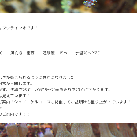
キフウライウオです！
℃ 風向き：南西 透明度：15m 水温20〜26℃
しさが感じられるように静かになりました。
日常が再開します。
ず、浅場で26℃、水深15〜20mあたりで20℃に下がります。
は見えています！
ご案内！シュノーケルコースも開催してお盆明けも盛り上がっています！
よー
のご案内です！！