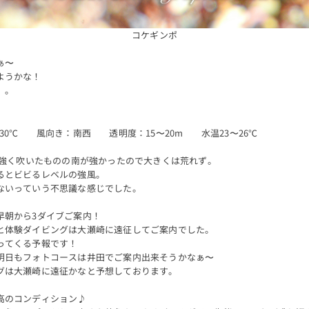
コケギンポ
ぁ〜
ようかな！
。。
30℃ 風向き：南西 透明度：15〜20m 水温23〜26℃
が強く吹いたものの南が強かったので大きくは荒れず。
るとビビるレベルの強風。
ないっていう不思議な感じでした。
早朝から3ダイブご案内！
と体験ダイビングは大瀬崎に遠征してご案内でした。
ってくる予報です！
明日もフォトコースは井田でご案内出来そうかなぁ〜
グは大瀬崎に遠征かなと予想しております。
高のコンディション♪