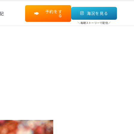
予約をす
記
海況を見る
る
＼毎朝ストーリーで配信／