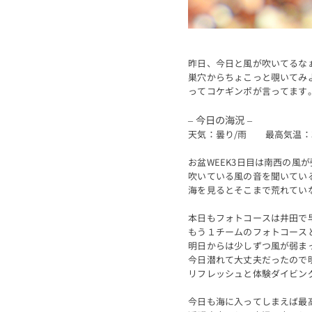
昨日、今日と風が吹いてるな
巣穴からちょこっと覗いてみ
ってコケギンポが言ってます
– 今日の海況 –
天気：曇り/雨 最高気温：
お盆WEEK3日目は南西の風
吹いている風の音を聞いてい
海を見るとそこまで荒れてい
本日もフォトコースは井田で
もう１チームのフォトコース
明日からは少しずつ風が弱ま
今日潜れて大丈夫だったので
リフレッシュと体験ダイビン
今日も海に入ってしまえば最