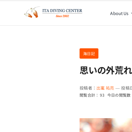
Skip
to
About Us
content
海日記
思いの外荒れ
投稿者：
出竃 祐亮
—
投稿日
閲覧合計： 93
今日の閲覧数：