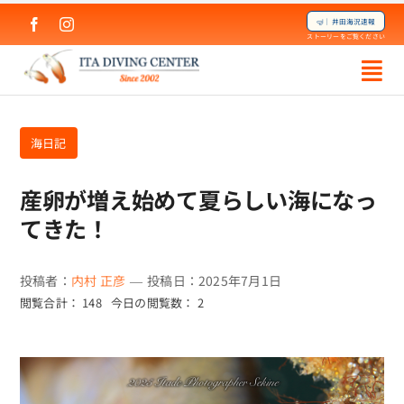
Skip
🤿｜井田海況速報
to
ストーリーをご覧ください
content
海日記
産卵が増え始めて夏らしい海になっ
てきた！
投稿者：
内村 正彦
—
投稿日：2025年7月1日
閲覧合計： 148
今日の閲覧数： 2