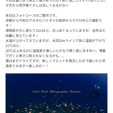
今日は曇り空で程よく風があったので割と過ごしやすい1日でした。
夕方から雨予報で少しは涼しくなるかな〜
本日はフォトコースのご案内です。
早朝から今旬のアカオビハナダイの産卵からマクロ中心で撮影で
す！
透明度が少し落ちて12mほど。白っぽくなっていますが、全然まだ
綺麗に見えています！
水温が上がってきていますが、水深20mラインで急に温度が下がり
21℃ほど。
20℃以上あるのに温度差が激しいとかなり寒く感じますね〜。薄着
で行くと寒さに耐えれなくなるかも、、
僕はまだドライですが、新しくウエットを発注したので届いたら早
速来てみます〜楽しみだー！