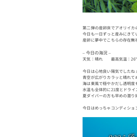
第二弾の産卵床でアオリイカ
今日も一日ずっと産みにきて
産卵に夢中でこちらの存在無
– 今日の海況 –
天気：晴れ 最高気温：26
今日は心地良い陽気でしたね
青空が広がりカラッと晴れて
海は東風で穏やかだし透明度
水温も全体的に21度とドラ
夏ダイバーの方も早めの潜り
今日はめっちゃコンディショ