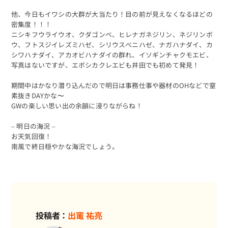
他、今日もイワシの大群が大当たり！目の前が見えなくなるほどの
密集度！！！
ニシキフウライウオ、クダゴンベ、ヒレナガネジリン、ネジリンボ
ウ、フトスジイレズミハゼ、シリウスベニハゼ、ナガハナダイ、カ
シワハナダイ、アカオビハナダイの群れ、イソギンチャクモエビ、
写真はないですが、エボシカクレエビも井田でも初めて発見！
期間中はかなり潜り込んだので明日は事務仕事や器材のOHなどで窒
素抜きDAYかな〜
GWの楽しい思い出の余韻に浸りながらね！
– 明日の海況 –
お天気回復！
南風で終日穏やかな海況でしょう。
投稿者：
出竃 祐亮