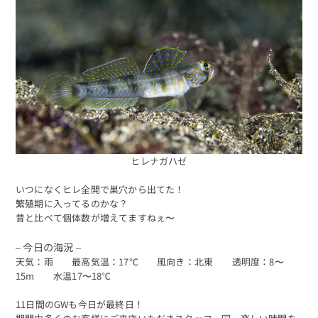
ヒレナガハゼ
いつになくヒレ全開で巣穴から出てた！
繁殖期に入ってるのかな？
昔と比べて個体数が増えてますねぇ〜
– 今日の海況 –
天気：雨 最高気温：17℃ 風向き：北東 透明度：8〜
15m 水温17〜18℃
11日間のGWも今日が最終日！