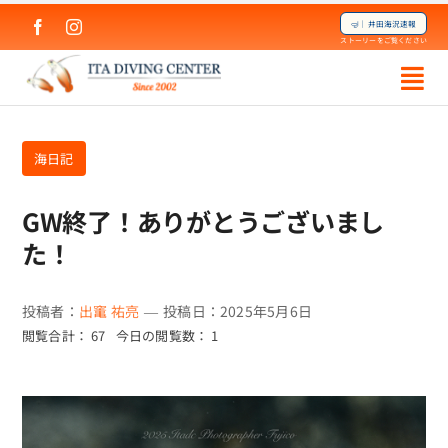
Skip
🤿｜井田海況速報
to
ストーリーをご覧ください
content
海日記
GW終了！ありがとうございまし
た！
投稿者：
出竃 祐亮
—
投稿日：2025年5月6日
閲覧合計： 67
今日の閲覧数： 1