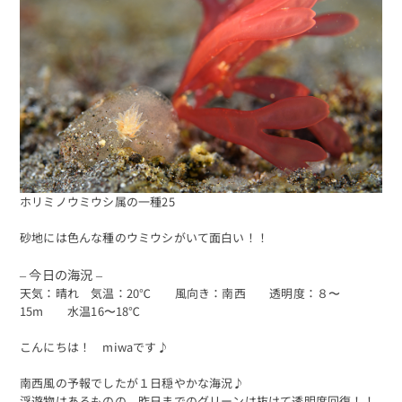
ホリミノウミウシ属の一種25
砂地には色んな種のウミウシがいて面白い！！
– 今日の海況 –
天気：晴れ 気温：20℃ 風向き：南西 透明度：８〜
15m 水温16〜18℃
こんにちは！ miwaです♪
南西風の予報でしたが１日穏やかな海況♪
浮遊物はあるものの、昨日までのグリーンは抜けて透明度回復！！