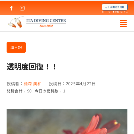
Skip
🤿｜井田海況速報
to
ストーリーをご覧ください
content
海日記
透明度回復！！
投稿者：
藤森 美和
—
投稿日：2025年4月22日
閲覧合計： 90
今日の閲覧数： 1