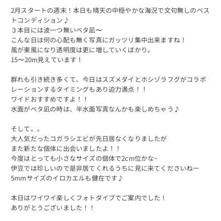
2月スタートの週末！本日も晴天の中穏やかな海況で文句無しのベス
トコンディション♪
３本目には波一つ無いベタ凪〜
こんな日は何の心配も無く写真にガッツリ集中出来ますね！
風が東風になり透明度は更に増していくばかり。
15〜20m見えています！
群れも引き続き多くて、今日はスズメダイとホシゾラフグがコラボ
レーションするタイミングもあり迫力満点！！
ワイドおすすめですよ！！
水面がベタ凪の時は、半水面写真なんかも楽しめちゃう♪
そして。。
大人気だったコガラシエビが先日居なくなりましたが
また新たな個体に出会いましたよ！！
今度はとっても小さなサイズの個体で2cm位かな~
伊豆では珍しいので是非居てくれるうちに見に来てくださいねー
5mmサイズのイロカエルも健在です♪
本日はワイワイ楽しくフォトダイブでご案内でした！
ありがとうございました！！