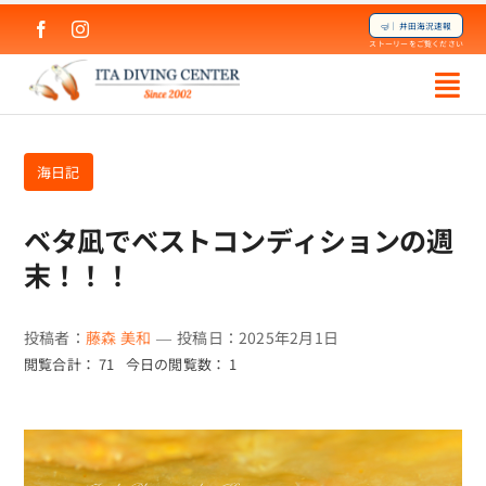
Skip
🤿｜井田海況速報
to
ストーリーをご覧ください
content
海日記
ベタ凪でベストコンディションの週
末！！！
投稿者：
藤森 美和
—
投稿日：2025年2月1日
閲覧合計： 71
今日の閲覧数： 1