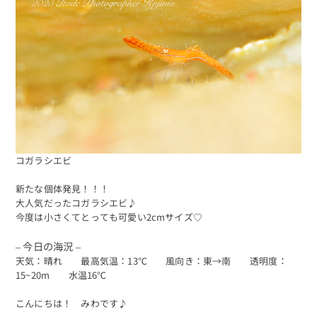
コガラシエビ
新たな個体発見！！！
大人気だったコガラシエビ♪
今度は小さくてとっても可愛い2cmサイズ♡
– 今日の海況 –
天気：晴れ 最高気温：13℃ 風向き：東→南 透明度：
15~20m 水温16℃
こんにちは！ みわです♪