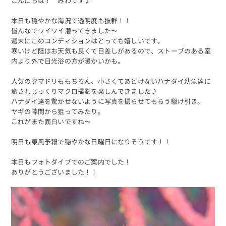
こんにちは！ みわです♪
本日も穏やかな海況で透明度も抜群！！
皆んなでワイワイ潜ってきました〜
週末にこのコンディションはとっても嬉しいです。
寒いけど陸はお天気も良くて日差しがあるので、ストーブのある室
内より外で日光浴の方が暖かいかも。
人気のクマドリももちろん、小さくてあどけないハナダイ幼魚達に
癒されじっくりマクロ撮影を楽しんできました♪
ハナダイ達を驚かせないように写真を撮らせてもらう駆け引き。
ヤギの隙間から狙ってみたり。
これがまた面白いですね〜
明日も東風予報で穏やかな日曜日になりそうです！！
本日もフォトダイブでのご案内でした！
ありがとうございました！！