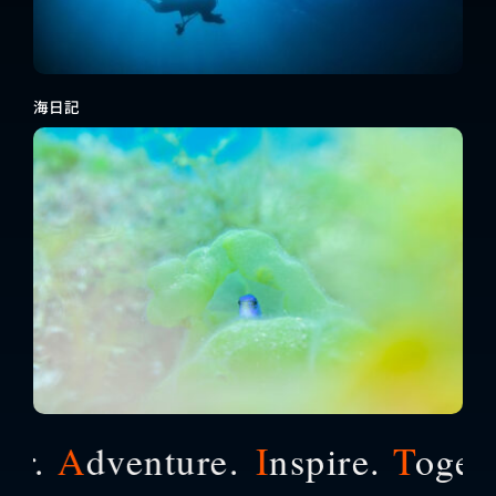
海日記
.
A
dventure.
I
nspire.
T
ogether