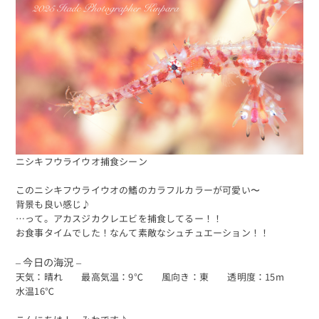
ニシキフウライウオ捕食シーン
このニシキフウライウオの鰭のカラフルカラーが可愛い〜
背景も良い感じ♪
…って。アカスジカクレエビを捕食してるー！！
お食事タイムでした！なんて素敵なシュチュエーション！！
– 今日の海況 –
天気：晴れ 最高気温：9℃ 風向き：東 透明度：15m
水温16℃