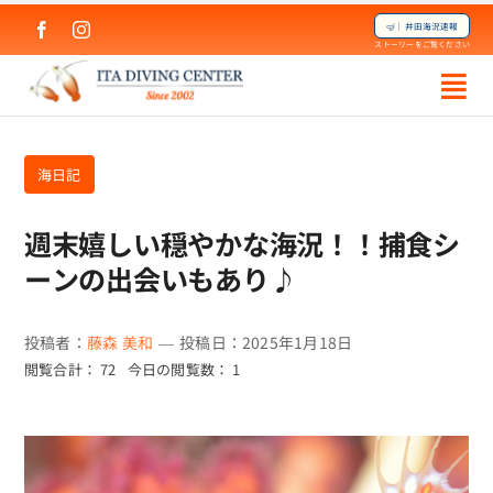
Skip
🤿｜井田海況速報
to
ストーリーをご覧ください
content
海日記
週末嬉しい穏やかな海況！！捕食シ
ーンの出会いもあり♪
投稿者：
藤森 美和
—
投稿日：2025年1月18日
閲覧合計： 72
今日の閲覧数： 1