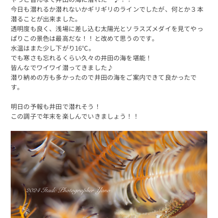
今日も潜れるか潜れないかギリギリのラインでしたが、何とか３本
潜ることが出来ました。
透明度も良く、浅場に差し込む太陽光とソラスズメダイを見てやっ
ぱりこの景色は最高だな！！と改めて思うのです。
水温はまた少し下がり16℃。
でも寒さも忘れるくらい久々の井田の海を堪能！
皆んなでワイワイ潜ってきました♪
潜り納めの方も多かったので井田の海をご案内できて良かったで
す。
明日の予報も井田で潜れそう！
この調子で年末を楽しんでいきましょう！！