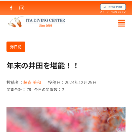
Skip
🤿｜井田海況速報
to
ストーリーをご覧ください
content
海日記
年末の井田を堪能！！
投稿者：
藤森 美和
—
投稿日：2024年12月29日
閲覧合計： 78
今日の閲覧数： 2