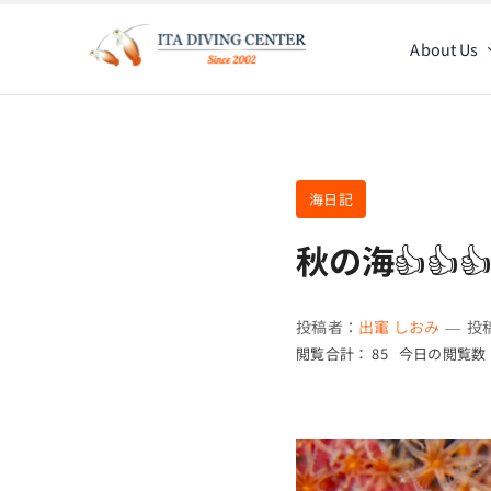
Skip
to
About Us
content
海日記
秋の海👍👍
投稿者：
出竃 しおみ
—
投稿
閲覧合計： 85
今日の閲覧数：