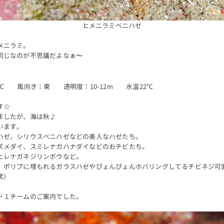
ヒメニラミベニハゼ
メニラミ。
同じなのが不思議だよなぁ〜
℃ 風向き：東 透明度：10-12m 水温22℃
す☆
ましたが、海は秋♪
います。
ハゼ、シリウスベニハゼなどの美人なハゼたち。
ズメダイ、スミレナガハナダイなどのおチビたち。
ヒレナガネジリンボウなど。
、ポリプに埋もれるガラスハゼやぴょんぴょんホバリングしてるチビネジ可
笑）
ド１チームのご案内でした。