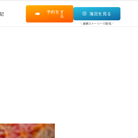
予約をす
記
海況を見る
る
＼毎朝ストーリーで配信／