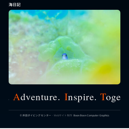
海日記
.
A
dventure.
I
nspire.
T
ogether
© 井田ダイビングセンター
・Webサイト制作
Boon Boon Computer Graphics