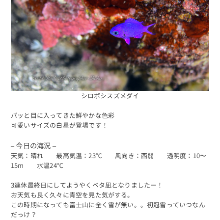
シロボシスズメダイ
パッと目に入ってきた鮮やかな色彩
可愛いサイズの白星が登場です！
– 今日の海況 –
天気：晴れ 最高気温：23℃ 風向き：西弱 透明度：10〜
15m 水温24℃
3連休最終日にしてようやくベタ凪となりましたー！
お天気も良く久々に青空を見た気がする。
この時期になっても富士山に全く雪が無い。。初冠雪っていつなん
だっけ？