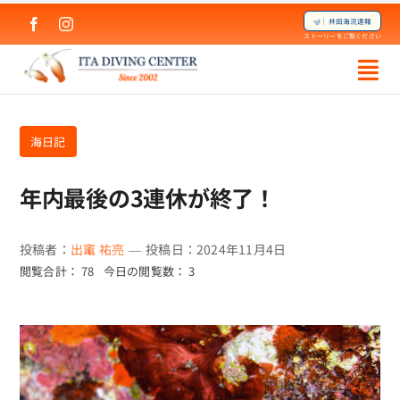
Skip
🤿｜井田海況速報
to
ストーリーをご覧ください
content
海日記
年内最後の3連休が終了！
投稿者：
出竃 祐亮
—
投稿日：2024年11月4日
閲覧合計： 78
今日の閲覧数： 3