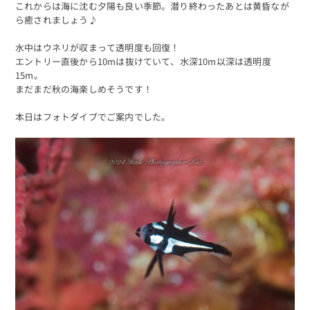
これからは海に沈む夕陽も良い季節。潜り終わったあとは黄昏なが
ら癒されましょう♪
水中はウネリが収まって透明度も回復！
エントリー直後から10mは抜けていて、水深10m以深は透明度
15m。
まだまだ秋の海楽しめそうです！
本日はフォトダイブでご案内でした。