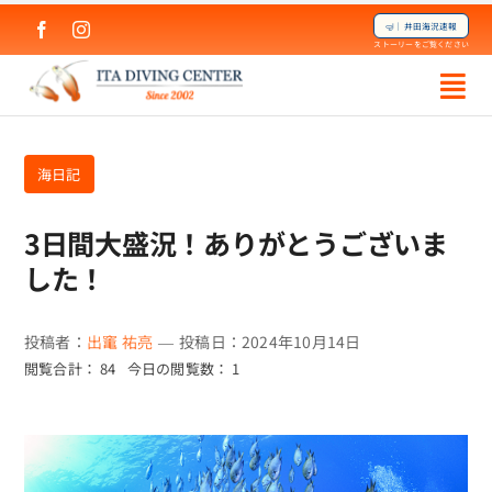
Skip
🤿｜井田海況速報
to
ストーリーをご覧ください
content
海日記
3日間大盛況！ありがとうございま
した！
投稿者：
出竃 祐亮
—
投稿日：2024年10月14日
閲覧合計： 84
今日の閲覧数： 1