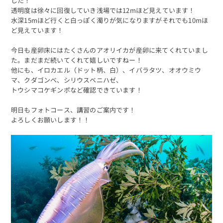
した！
透明度は徐々に回復していき浅場では12mほど見えています！
水深15mほど行くと白っぽく濁りが気になりますがそれでも10mほ
ど見えています！
今日も産卵床にはたくさんのアオリイカが産卵に来てくれていまし
た。まだまだ続いてくれて嬉しいですねー！
他にも、イロカエル（ドット柄、白）、イバラタツ、オオウミウ
マ、クダゴンベ、シリウスベニハゼ、
トウシマコケギンポなど確認できています！
明日もフォトコース、講習のご案内です！
よろしくお願いします！！