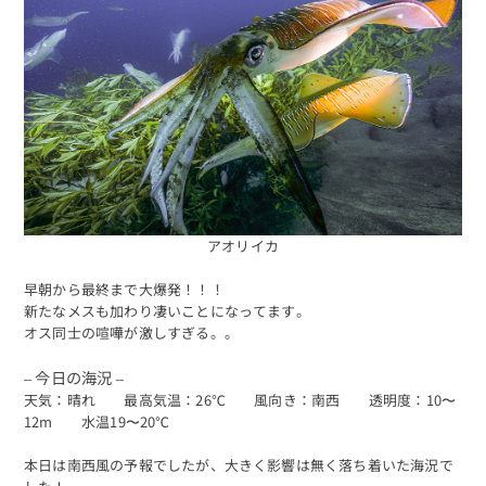
アオリイカ
早朝から最終まで大爆発！！！
新たなメスも加わり凄いことになってます。
オス同士の喧嘩が激しすぎる。。
– 今日の海況 –
天気：晴れ 最高気温：26℃ 風向き：南西 透明度：10〜
12m 水温19〜20℃
本日は南西風の予報でしたが、大きく影響は無く落ち着いた海況で