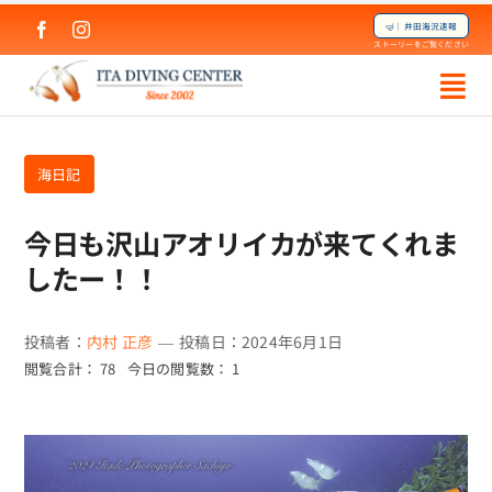
Skip
🤿｜井田海況速報
to
ストーリーをご覧ください
content
海日記
今日も沢山アオリイカが来てくれま
したー！！
投稿者：
内村 正彦
—
投稿日：2024年6月1日
閲覧合計： 78
今日の閲覧数： 1