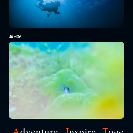
海日記
A
dventure.
I
nspire.
T
ogether.