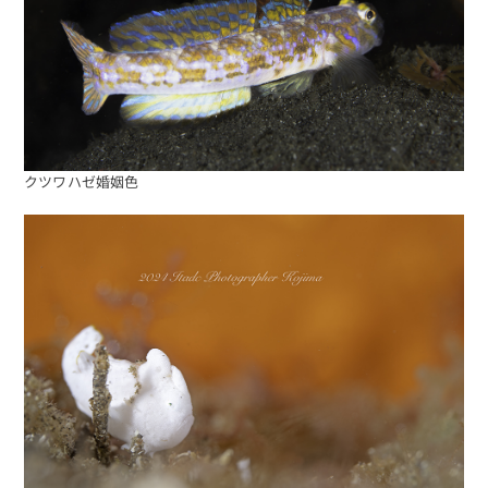
クツワハゼ婚姻色