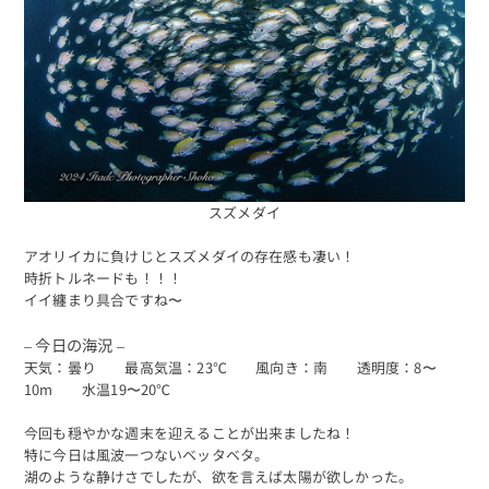
スズメダイ
アオリイカに負けじとスズメダイの存在感も凄い！
時折トルネードも！！！
イイ纏まり具合ですね〜
– 今日の海況 –
天気：曇り 最高気温：23℃ 風向き：南 透明度：8〜
10m 水温19〜20℃
今回も穏やかな週末を迎えることが出来ましたね！
特に今日は風波一つないベッタベタ。
湖のような静けさでしたが、欲を言えば太陽が欲しかった。