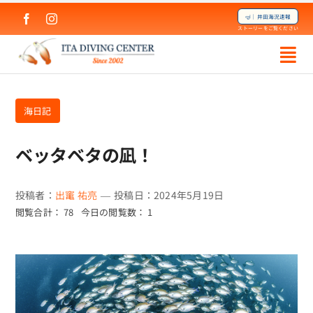
Skip
🤿｜井田海況速報
to
ストーリーをご覧ください
content
海日記
ベッタベタの凪！
投稿者：
出竃 祐亮
—
投稿日：2024年5月19日
閲覧合計： 78
今日の閲覧数： 1