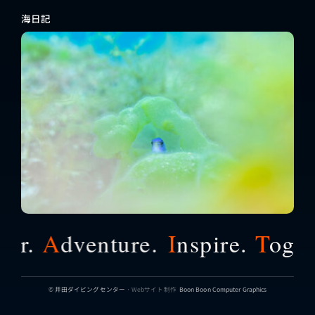
海日記
r.
A
dventure.
I
nspire.
T
ogeth
© 井田ダイビングセンター
・Webサイト制作
Boon Boon Computer Graphics