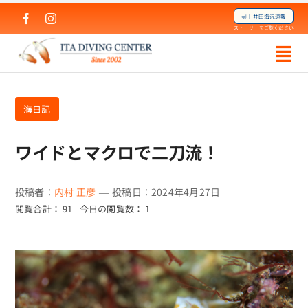
Skip
🤿｜井田海況速報
to
ストーリーをご覧ください
content
海日記
ワイドとマクロで二刀流！
投稿者：
内村 正彦
—
投稿日：2024年4月27日
閲覧合計： 91
今日の閲覧数： 1