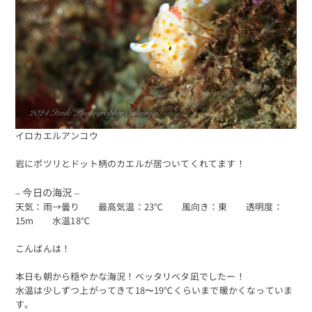
イロカエルアンコウ
岩にポツリとドット柄のカエルが居ついてくれてます！
– 今日の海況 –
天気：雨→曇り 最高気温：23℃ 風向き：東 透明度：
15m 水温18℃
こんばんは！
本日も朝から穏やかな海況！ベッタリベタ凪でしたー！
水温は少しずつ上がってきて18〜19℃くらいまで暖かくなっていま
す。