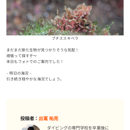
ブチススキベラ
まだまだ新た生物が見つかりそうな気配！
頑張って探すぞ〜
本日もフォトでのご案内でした！
海日記を見る
海況をチェック
– 明日の海況 –
引き続き穏やかな海況でしょう。
投稿者：
出竃 祐亮
ダイビングの専門学校を卒業後に