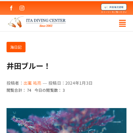
Skip
🤿｜井田海況速報
to
ストーリーをご覧ください
content
海日記
井田ブルー！
投稿者：
出竃 祐亮
—
投稿日：2024年1月3日
閲覧合計： 74
今日の閲覧数： 3