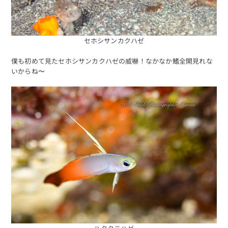
セホシサンカクハゼ
僕も初めて見たセホシサンカクハゼの威嚇！なかなか鰭全開見れな
いからね〜