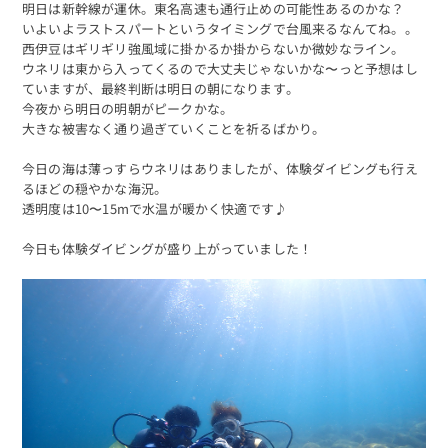
明日は新幹線が運休。東名高速も通行止めの可能性あるのかな？
いよいよラストスパートというタイミングで台風来るなんてね。。
西伊豆はギリギリ強風域に掛かるか掛からないか微妙なライン。
ウネリは東から入ってくるので大丈夫じゃないかな〜っと予想はし
ていますが、最終判断は明日の朝になります。
今夜から明日の明朝がピークかな。
大きな被害なく通り過ぎていくことを祈るばかり。
今日の海は薄っすらウネリはありましたが、体験ダイビングも行え
るほどの穏やかな海況。
透明度は10〜15mで水温が暖かく快適です♪
今日も体験ダイビングが盛り上がっていました！