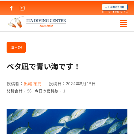
Skip
🤿｜井田海況速報
to
ストーリーをご覧ください
content
海日記
ベタ凪で青い海です！
投稿者：
出竃 祐亮
—
投稿日：2024年8月15日
閲覧合計： 56
今日の閲覧数： 1