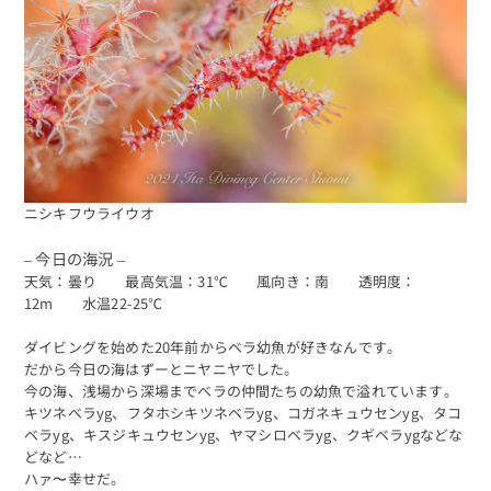
ニシキフウライウオ
– 今日の海況 –
天気：曇り 最高気温：31℃ 風向き：南 透明度：
12m 水温22-25℃
ダイビングを始めた20年前からベラ幼魚が好きなんです。
だから今日の海はずーとニヤニヤでした。
今の海、浅場から深場までベラの仲間たちの幼魚で溢れています。
キツネベラyg、フタホシキツネベラyg、コガネキュウセンyg、タコ
ベラyg、キスジキュウセンyg、ヤマシロベラyg、クギベラygなどな
どなど…
ハァ〜幸せだ。