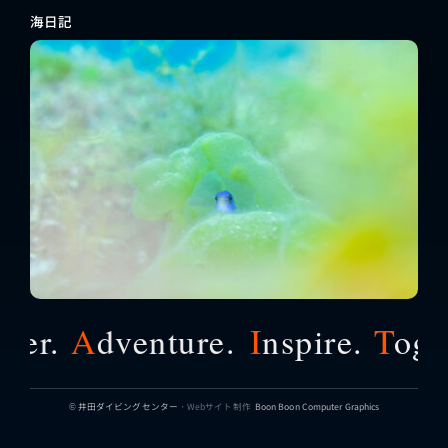
海日記
er.
A
dventure.
I
nspire.
T
oget
© 井田ダイビングセンター
・Webサイト制作
Boon Boon Computer Graphics