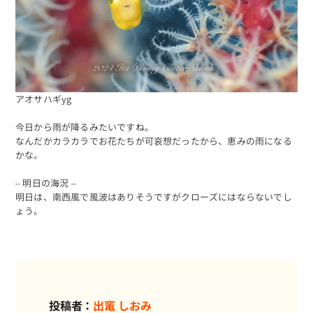
アオサハギyg
今日から雨が降るみたいですね。
なんだかカラカラでお花たちが可哀想だったから、恵みの雨になる
かな。
– 明日の海況 –
明日は、南西風で風波はありそうですがクローズにはならないでし
ょう。
投稿者：
出竃 しおみ