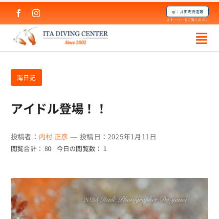
Skip
🤿｜井田海況速報
to
ストーリーをご覧ください
content
海日記
アイドル登場！！
投稿者：
内村 正彦
—
投稿日：2025年1月11日
閲覧合計： 80
今日の閲覧数： 1