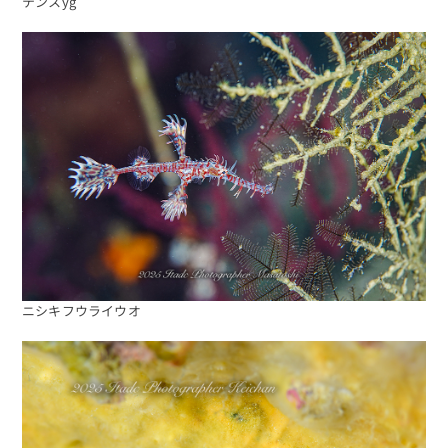
テンスyg
ニシキフウライウオ