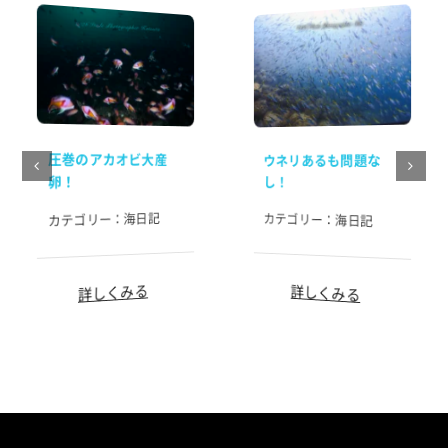
圧巻のアカオビ大産
ウネリあるも問題な
卵！
し！
海日記
カテゴリー：
カテゴリー：
海日記
詳しくみる
詳しくみる