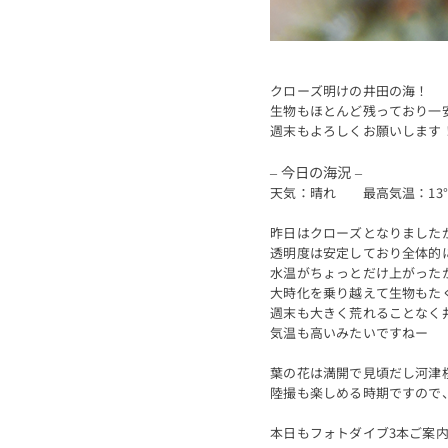
クローズ明けの井田の海！
生物もほとんど残っており一
週末もよろしくお願いします
– 今日の海況 –
天気：晴れ 最高気温：13
昨日はクローズとなりました
透明度は安定しており全体的に
水温がちょっとだけ上がった
大時化を乗り越えて生物もた
週末も大きく荒れることなく
気温も高いみたいですねー
葉の花は満開で見頃だし河津
陸撮も楽しめる時期ですので
本日もフォトダイブ3本ご案