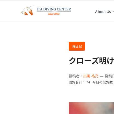
Skip
to
About Us
content
海日記
クローズ明
投稿者：
出竃 祐亮
—
投稿日
閲覧合計： 74
今日の閲覧数：