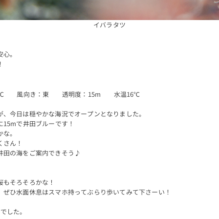
イバラタツ
安心。
！
℃ 風向き：東 透明度：15m 水温16℃
が、今日は穏やかな海況でオープンとなりました。
15mで井田ブルーです！
かな。
くさん！
井田の海をご案内できそう♪
桜もそろそろかな！
、ぜひ水面休息はスマホ持ってぶらり歩いてみて下さーい！
内でした。