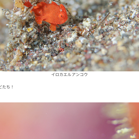
イロカエルアンコウ
ビたち！