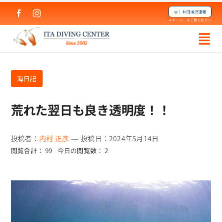
Skip
🤿｜井田海況速報
to
ストーリーをご覧ください
content
海日記
荒れた翌日も良き透明度！！
投稿者：
内村 正彦
—
投稿日：2024年5月14日
閲覧合計： 99
今日の閲覧数： 2