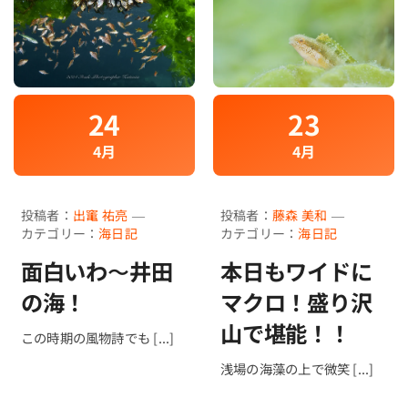
24
23
4月
4月
投稿者：
出竃 祐亮
—
投稿者：
藤森 美和
—
海日記を見る
海況をチェック
カテゴリー：
海日記
カテゴリー：
海日記
面白いわ〜井田
本日もワイドに
の海！
マクロ！盛り沢
山で堪能！！
この時期の風物詩でも [...]
浅場の海藻の上で微笑 [...]