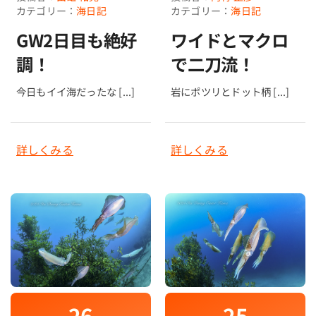
カテゴリー：
海日記
カテゴリー：
海日記
ワイドとマクロ
GW2日目も絶好
で二刀流！
調！
岩にポツリとドット柄 [...]
今日もイイ海だったな [...]
詳しくみる
詳しくみる
26
25