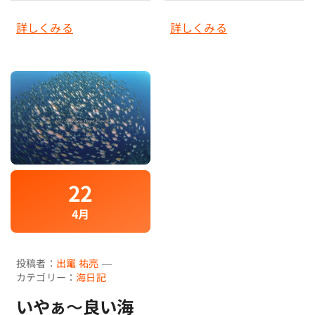
詳しくみる
詳しくみる
予約する
22
4月
投稿者：
出竃 祐亮
—
カテゴリー：
海日記
いやぁ〜良い海