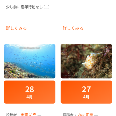
少し前に産卵行動をし [...]
詳しくみる
詳しくみる
27
28
4月
4月
投稿者：
内村 正彦
—
投稿者：
出竃 祐亮
—