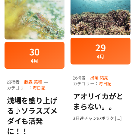
29
30
4月
4月
投稿者：
出竃 祐亮
—
投稿者：
藤森 美和
—
カテゴリー：
海日記
カテゴリー：
海日記
アオリイカがと
浅場を盛り上げ
まらない。。
る♪ソラスズメ
3日連チャンのボラク [...]
ダイも活発
に！！