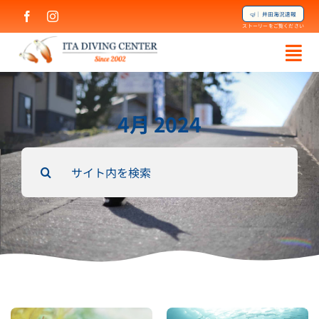
Skip
🤿｜井田海況速報
to
ストーリーをご覧ください
content
4月 2024
Search
for: