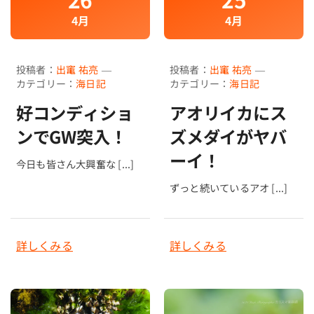
4月
4月
投稿者：
出竃 祐亮
—
投稿者：
出竃 祐亮
—
カテゴリー：
海日記
カテゴリー：
海日記
好コンディショ
アオリイカにス
ンでGW突入！
ズメダイがヤバ
ーイ！
今日も皆さん大興奮な [...]
ずっと続いているアオ [...]
詳しくみる
詳しくみる