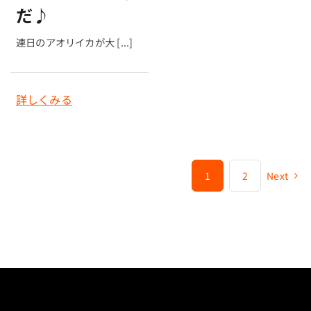
だ♪
連日のアオリイカが大 [...]
詳しくみる
1
2
Next